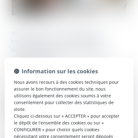
Réforme du PCG : modification de
l’enregistrement de la sortie des
immobilisations et des subventions
d’investissement
21/01/2025
Information sur les cookies
L’année 2025 va être marquée par une
réforme majeure du plan comptable
Nous avons recours à des cookies techniques pour
général (PCG). Il prévoit notamment une
assurer le bon fonctionnement du site, nous
modification de la définition du résultat
utilisons également des cookies soumis à votre
exce...
consentement pour collecter des statistiques de
visite.
Lire la suite
Cliquez ci-dessous sur « ACCEPTER » pour accepter
le dépôt de l'ensemble des cookies ou sur «
CONFIGURER » pour choisir quels cookies
nécessitant votre consentement seront déposés