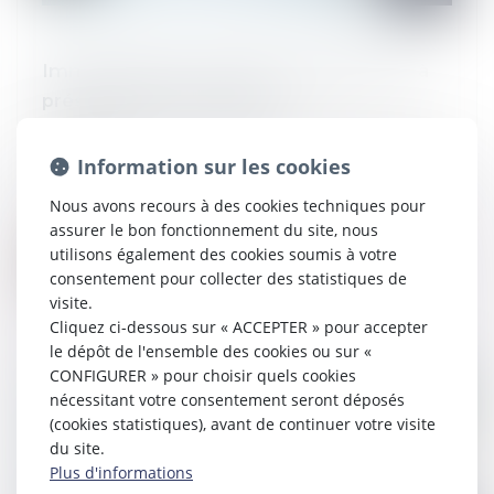
Immatriculation au RNE : obtenez dès à
présent votre attestation !
27/08/2024
Il est désormais possible d'obtenir une
Information sur les cookies
attestation d'immatriculation au Registre
national des entreprises (RNE). Jusqu'à
Nous avons recours à des cookies techniques pour
présent, seuls un extrait d'immatri...
assurer le bon fonctionnement du site, nous
utilisons également des cookies soumis à votre
Lire la suite
consentement pour collecter des statistiques de
visite.
Cliquez ci-dessous sur « ACCEPTER » pour accepter
le dépôt de l'ensemble des cookies ou sur «
CONFIGURER » pour choisir quels cookies
nécessitant votre consentement seront déposés
(cookies statistiques), avant de continuer votre visite
du site.
Plus d'informations