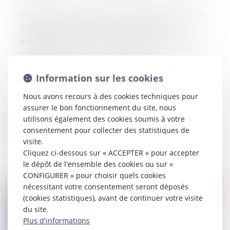
Services à la personne : la dispense de la
condition d'activité exclusive sera
étendue aux micro-entreprises en 2025
21/08/2024
À partir du 1er janvier 2025, les
entrepreneurs individuels et les
Information sur les cookies
entreprises de moins de 11 salariés
Nous avons recours à des cookies techniques pour
seront, sous conditions, dispensés de la
assurer le bon fonctionnement du site, nous
condition d'a...
utilisons également des cookies soumis à votre
consentement pour collecter des statistiques de
Lire la suite
visite.
Cliquez ci-dessous sur « ACCEPTER » pour accepter
le dépôt de l'ensemble des cookies ou sur «
CONFIGURER » pour choisir quels cookies
nécessitant votre consentement seront déposés
(cookies statistiques), avant de continuer votre visite
du site.
Plus d'informations