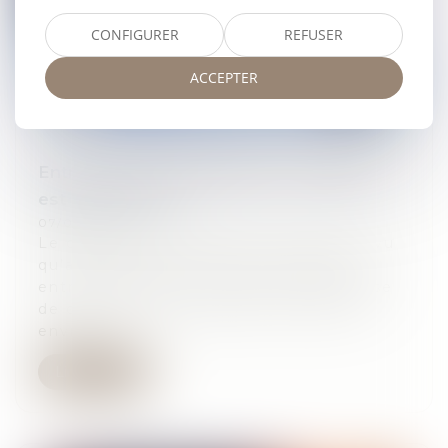
CONFIGURER
REFUSER
ACCEPTER
Entreprises multinationales : la BDESE
est à compléter
07/08/2024
Le décret 2024-690 du 5-7-2024 a prévu
qu’à compter du 7-7-2024, certaines
entreprises doivent insérer dans la base
de données économiques, sociales et
envir...
Lire la suite