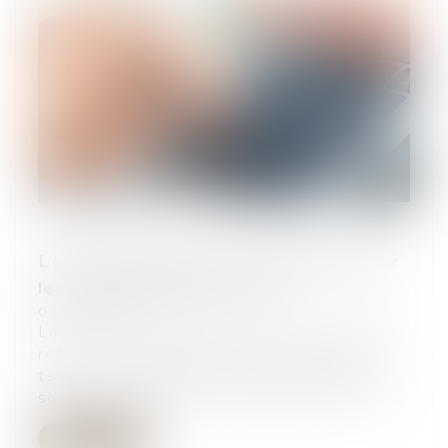
L’ex-TVS également non déductible pour
les sociétés soumises à l’IR
04/09/2024
La loi de finances pour 2024 n'a pas que
réformé et augmenté les barèmes des
taxes sur l'affectation des véhicules de
société à des fins économiques. Elle ét...
Lire la suite