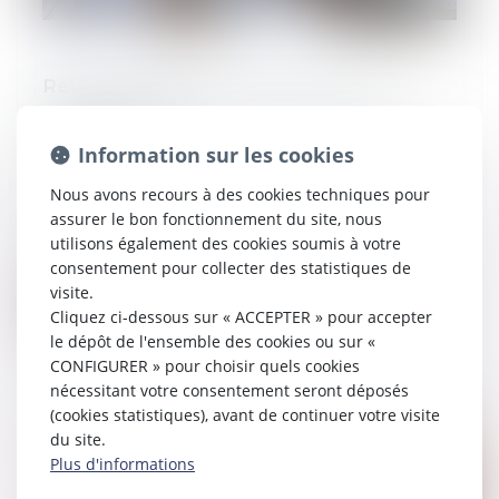
Retard de paiement de l’impôt : que
risquez-vous ?
17/02/2025
Information sur les cookies
Vous avez oublié de payer vos impôts ou
les avez payés après l’échéance ? Vous
Nous avons recours à des cookies techniques pour
vous exposez alors à des pénalités de
assurer le bon fonctionnement du site, nous
retard. À combien s’élèvent-elles ?
utilisons également des cookies soumis à votre
Quel...
consentement pour collecter des statistiques de
visite.
Lire la suite
Cliquez ci-dessous sur « ACCEPTER » pour accepter
le dépôt de l'ensemble des cookies ou sur «
CONFIGURER » pour choisir quels cookies
nécessitant votre consentement seront déposés
(cookies statistiques), avant de continuer votre visite
du site.
Plus d'informations