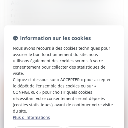
Aide GNL pour les entreprise du BTP
26/05/2026
Le Gouvernement met en place un
dispositif pour compenser une partie de
la hausse des coûts de carburant pour les
petites entreprises utilisant du gazole
Information sur les cookies
non...
Nous avons recours à des cookies techniques pour
Lire la suite
assurer le bon fonctionnement du site, nous
utilisons également des cookies soumis à votre
consentement pour collecter des statistiques de
visite.
Cliquez ci-dessous sur « ACCEPTER » pour accepter
le dépôt de l'ensemble des cookies ou sur «
CONFIGURER » pour choisir quels cookies
nécessitant votre consentement seront déposés
(cookies statistiques), avant de continuer votre visite
du site.
Plus d'informations