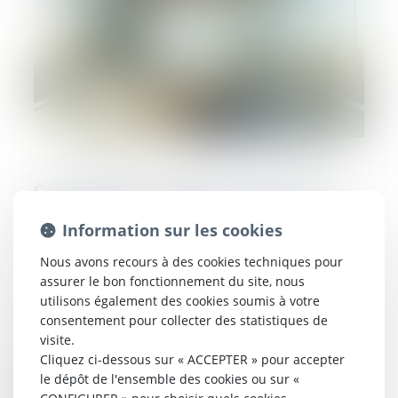
Commissaire aux apports : le défaut
d’indépendance entraîne aussi la nullité
Information sur les cookies
de la lettre de mission
10/06/2026
Nous avons recours à des cookies techniques pour
La Cour de cassation renforce les
assurer le bon fonctionnement du site, nous
exigences d’indépendance pesant sur le
utilisons également des cookies soumis à votre
commissaire aux apports. Elle juge que
consentement pour collecter des statistiques de
lorsque celui-ci intervient en
visite.
méconnaissance...
Cliquez ci-dessous sur « ACCEPTER » pour accepter
le dépôt de l'ensemble des cookies ou sur «
Lire la suite