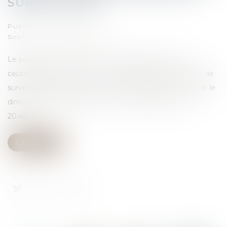
SURVEILLANCE
Publié le :
28/05/2024
Source :
www.cci-paris-idf.fr
Le président du directoire ne peut pas consentir un
cautionnement, même en cas d’autorisation du conseil de
surveillance, dès lors qu’il n’a pas été habilité à le faire par le
directoire lui-même (Cass. com., 10 mai 2024, n° 22-
20.430)...
Lire la suite