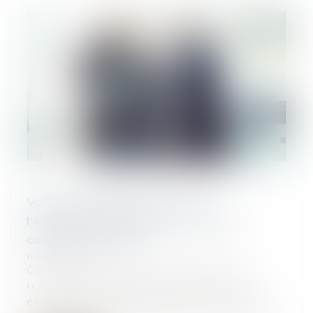
Vote minoritaire dans les SAS :
l'assemblée plénière de la Cour de
cassation est saisie
04/06/2024
On s’en souvient, dans un arrêt très
remarqué, la Cour de cassation avait
écarté la possibilité de prévoir dans les