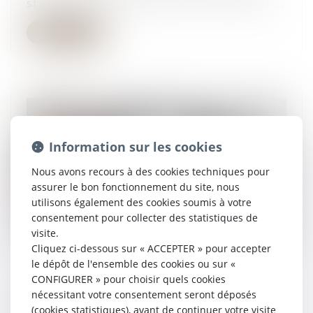
statuts des sociétés par actions simplifi...
Lire la suite
Information sur les cookies
Nous avons recours à des cookies techniques pour
assurer le bon fonctionnement du site, nous
utilisons également des cookies soumis à votre
consentement pour collecter des statistiques de
visite.
Cliquez ci-dessous sur « ACCEPTER » pour accepter
le dépôt de l'ensemble des cookies ou sur «
CONFIGURER » pour choisir quels cookies
Taxe sur les surfaces commerciales : à
nécessitant votre consentement seront déposés
payer pour le 14 juin 2024 !
(cookies statistiques), avant de continuer votre visite