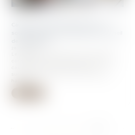
Cautions, avals et garanties dans les
sociétés anonymes à directoire et conseil
de surveillance
28/05/2024
Le président du directoire ne peut pas
consentir un cautionnement, même en
cas d’autorisation du conseil de
surveillance, dès lors qu’il n’a pas été
habilité...
Lire la suite
...
<<
<
22
23
24
25
26
27
28
>
>>