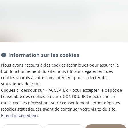
ion des parts d’une SCI : retour sur les limites 
le 1084 du Code général des impôts
025
article 1084 du Code général des impôts, « tous les 
ions d’immeuble et aux prêts que les organismes de
suite
Information sur les cookies
Nous avons recours à des cookies techniques pour assurer le
bon fonctionnement du site, nous utilisons également des
cookies soumis à votre consentement pour collecter des
e déclaration de ses bénéficiaires effectifs par
statistiques de visite.
Cliquez ci-dessous sur « ACCEPTER » pour accepter le dépôt de
 !
l'ensemble des cookies ou sur « CONFIGURER » pour choisir
025
quels cookies nécessitant votre consentement seront déposés
été qui ne déclare pas ses bénéficiaires effectifs 
(cookies statistiques), avant de continuer votre visite du site.
 en demeure ou une injonction de le faire peut dé
Plus d'informations
suite