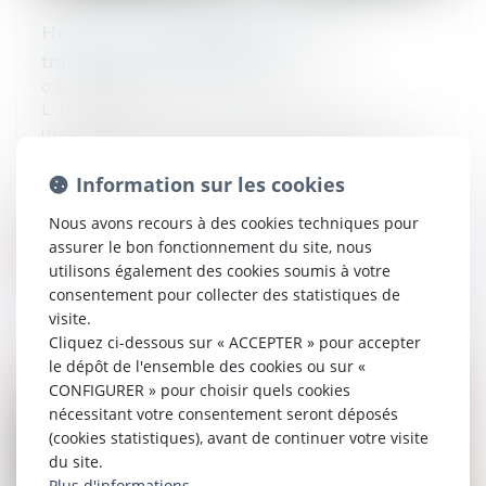
Help ! : une aide adaptée pour les
travailleurs indépendants
02/04/2025
L'Urssaf permet aux travailleurs
indépendants et aux chefs d'entreprise
rencontrant des difficultés majeures
Information sur les cookies
d'ordre financier, familial, social ou
médical d...
Nous avons recours à des cookies techniques pour
assurer le bon fonctionnement du site, nous
Lire la suite
utilisons également des cookies soumis à votre
consentement pour collecter des statistiques de
visite.
Cliquez ci-dessous sur « ACCEPTER » pour accepter
le dépôt de l'ensemble des cookies ou sur «
CONFIGURER » pour choisir quels cookies
nécessitant votre consentement seront déposés
(cookies statistiques), avant de continuer votre visite
du site.
Plus d'informations