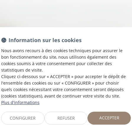
n forfaitaire spécifique pour frais professionnel
25
s professions bénéficient, sur l’assiette de leurs co
nt, appelé « déduction forfaitaire spécifique pour f
Information sur les cookies
suite
Nous avons recours à des cookies techniques pour assurer le
bon fonctionnement du site, nous utilisons également des
cookies soumis à votre consentement pour collecter des
statistiques de visite.
Cliquez ci-dessous sur « ACCEPTER » pour accepter le dépôt de
d’impôt recherche et armateur taxé au tonnage
l'ensemble des cookies ou sur « CONFIGURER » pour choisir
025
quels cookies nécessitant votre consentement seront déposés
stration fiscale s’est récemment prononcée sur l’él
(cookies statistiques), avant de continuer votre visite du site.
e (IR) des armateurs ayant opté pour l’imposition 
Plus d'informations
suite
ACCEPTER
CONFIGURER
REFUSER