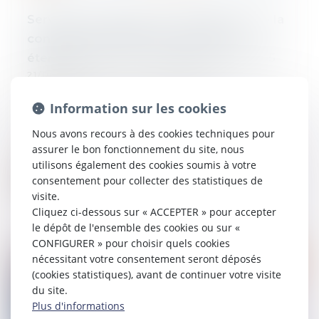
Services à la personne : la dispense de la
condition d'activité exclusive sera
étendue aux micro-entreprises en 2025
21/08/2024
À partir du 1er janvier 2025, les
entrepreneurs individuels et les
Information sur les cookies
entreprises de moins de 11 salariés
Nous avons recours à des cookies techniques pour
seront, sous conditions, dispensés de la
assurer le bon fonctionnement du site, nous
condition d'a...
utilisons également des cookies soumis à votre
consentement pour collecter des statistiques de
Lire la suite
visite.
Cliquez ci-dessous sur « ACCEPTER » pour accepter
le dépôt de l'ensemble des cookies ou sur «
CONFIGURER » pour choisir quels cookies
nécessitant votre consentement seront déposés
(cookies statistiques), avant de continuer votre visite
du site.
Plus d'informations