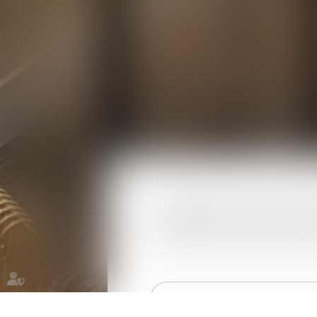
Faire appel à un avocat en dro
choix du type de société ou de
adaptations fiscales nécessaire
La fiscalité de l’entrep