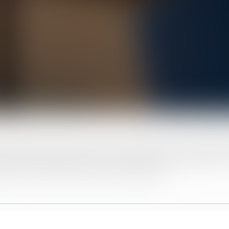
it fiscal permet de choisir le régime fiscal le plus adapté
s options fiscales peut être irrévocable, mais également 
s en fonction de l’évolution des activités.
rise