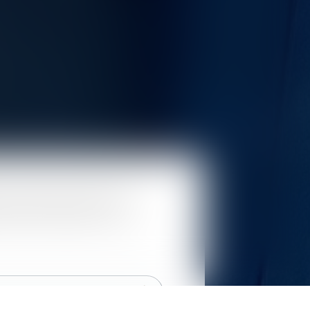
, eu égard au fait que le
d’être conseiller sur les