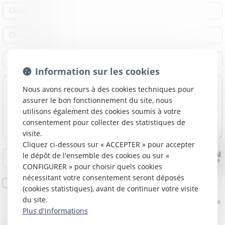
Information sur les cookies
Nous avons recours à des cookies techniques pour
assurer le bon fonctionnement du site, nous
utilisons également des cookies soumis à votre
consentement pour collecter des statistiques de
visite.
Cliquez ci-dessous sur « ACCEPTER » pour accepter
le dépôt de l'ensemble des cookies ou sur «
CONFIGURER » pour choisir quels cookies
nécessitant votre consentement seront déposés
J'accepte que les informations saisies soient traitées
(cookies statistiques), avant de continuer votre visite
informatiquement par JURIDOC CSE AVOCATS CONSEILS -
du site.
MAZON FREDERIC et l'hébergeur du présent site dans le cadre de
Plus d'informations
ma demande et de la relation avec JURIDOC CSE AVOCATS
CONSEILS - MAZON FREDERIC et/ou REFERENTS qui peut en