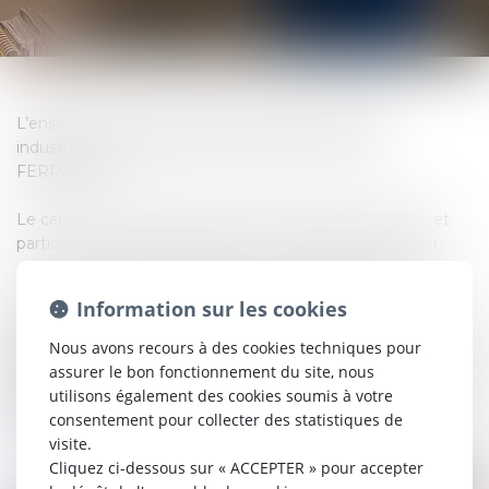
L’ensemble des questions relevant de la propriété
industrielle est traité par le référent Me Jérôme
FERRANDO.
Le cabinet reste informé de l’état d’avancé du dossier, et
participe à la réflexion globale sur la stratégie du dossier.
Me Jérôme FERRANDO intervient pour la gestion des
Information sur les cookies
marques, brevets, dessins et modèles (recherches
d’antériorité, dépôt, renouvellement, domaine technique
Nous avons recours à des cookies techniques pour
des inventions, cession de marques ou de brevets, licence
assurer le bon fonctionnement du site, nous
de marques ou de brevets), et le contentieux de la
utilisons également des cookies soumis à votre
propriété industrielle.
consentement pour collecter des statistiques de
visite.
Cliquez ci-dessous sur « ACCEPTER » pour accepter