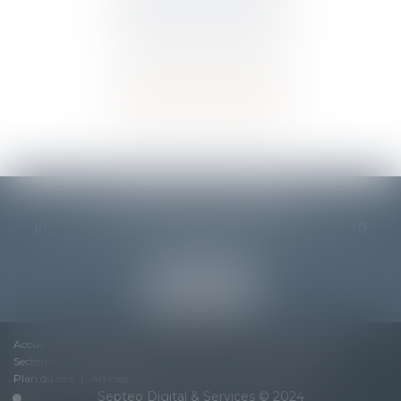
CSE AVOCATS CONSEILS
Immeuble Audace, 1366 Avenue des Platanes, 34970
LATTES
Tél :
04 48 20 09 93
Accueil
Cabinet
Interlocuteurs
Expertises
Honoraires
Secteurs
Actualités
Contactez nous
Mentions légales
Plan du site
Articles
Septeo Digital & Services © 2024