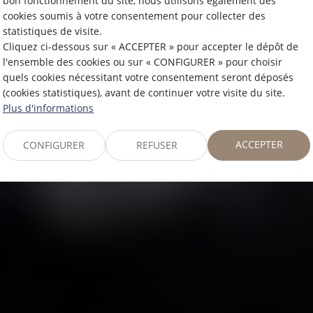
bon fonctionnement du site, nous utilisons également des
cookies soumis à votre consentement pour collecter des
statistiques de visite.
Cliquez ci-dessous sur « ACCEPTER » pour accepter le dépôt de
l'ensemble des cookies ou sur « CONFIGURER » pour choisir
quels cookies nécessitant votre consentement seront déposés
(cookies statistiques), avant de continuer votre visite du site.
Publié le :
06/07/2026
Plus d'informations
Fraude sociale et fiscale : le
Conseil constitutionnel valide
ACCEPTER
CONFIGURER
REFUSER
les nouveaux outils de
contrôle tout en encadrant
l'atteinte aux droits
fondamentaux
Lire la suite