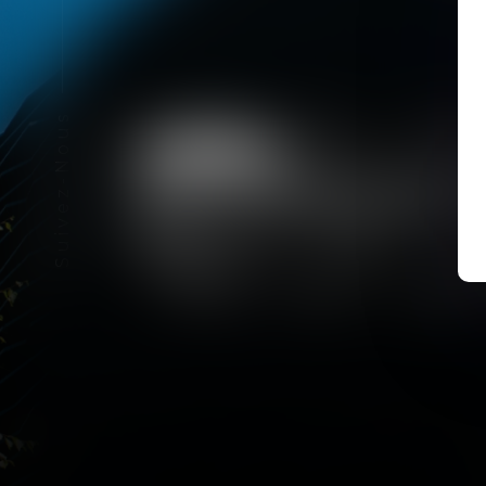
Suivez-Nous
Publié le :
09/07/2026
Travaux et mise aux normes :
qui paie entre le bailleur et
l’exploitant ?
Lire la suite