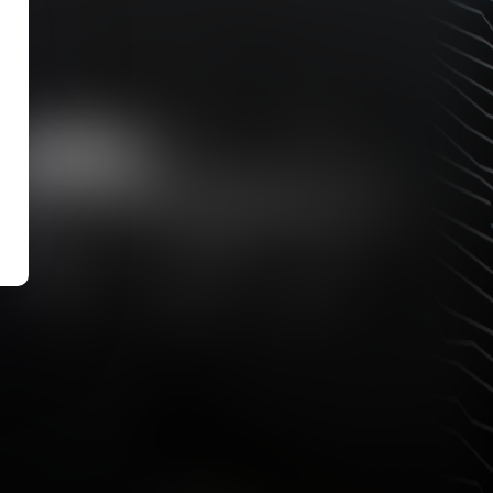
Publié le :
30/06/2026
Gérant de SARL : créer une
société concurrente est fautif
Lire la suite